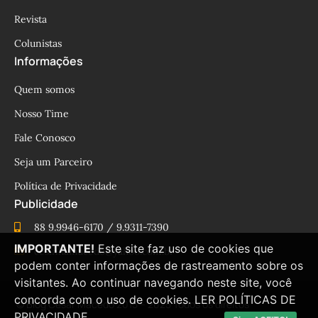
Revista
Colunistas
Informações
Quem somos
Nosso Time
Fale Conosco
Seja um Parceiro
Política de Privacidade
Publicidade
88 9.9946-6170 / 9.9311-7390
IMPORTANTE!
Este site faz uso de cookies que
cesinhamacedo@yahoo.com.br
podem conter informações de rastreamento sobre os
visitantes. Ao continuar navegando neste site, você
concorda com o uso de cookies.
LER POLÍTICAS DE
© Blog César Macêdo 2015 – 2025 Todos os direitos
PRIVACIDADE.