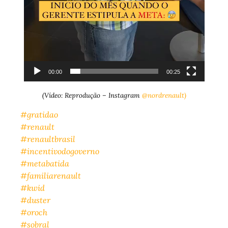
00:00
00:25
(Vídeo: Reprodução – Instagram
@nordrenault)
#gratidao
#renault
#renaultbrasil
#incentivodogoverno
#metabatida
#familiarenault
#kwid
#duster
#oroch
#sobral