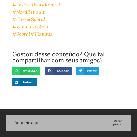
#FestivalNordRenault
#NordRenault
#CarrosSobral
#VeiculosSobral
#Sobral
#Tiangua
Gostou desse conteúdo? Que tal
compartilhar com seus amigos?
WhatsApp
Facebook
Twitter
LinkedIn