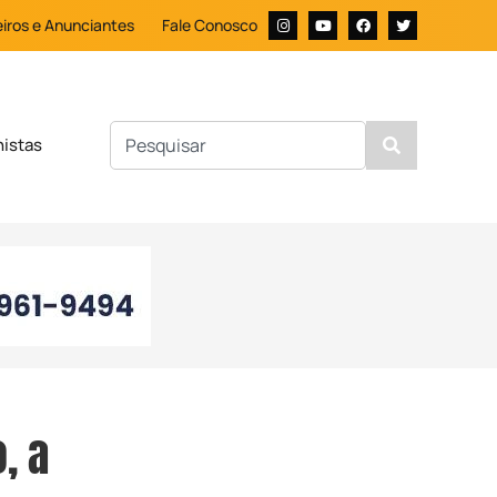
iros e Anunciantes
Fale Conosco
nistas
, a