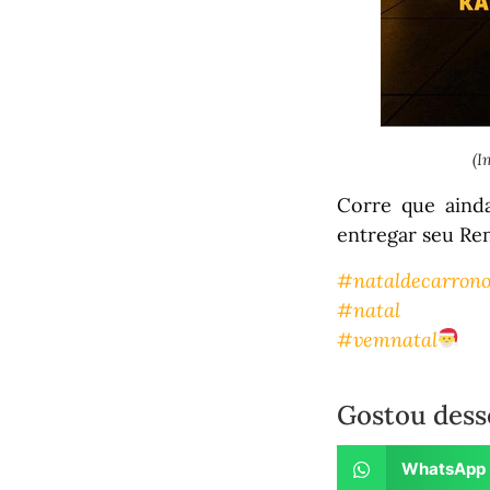
(I
Corre que aind
entregar seu Ren
#nata
l
decarron
#natal
#vemnatal
Gostou dess
WhatsApp