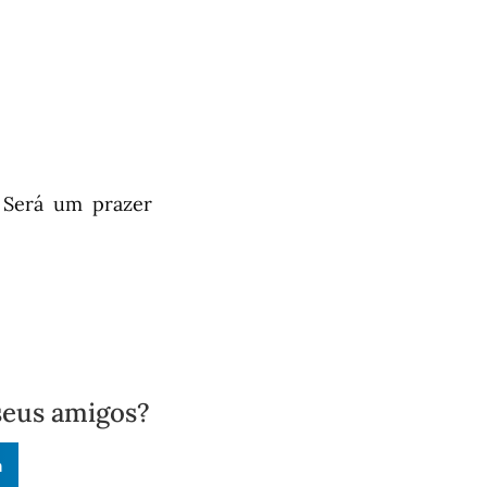
 Será um prazer
seus amigos?
n