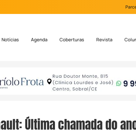
Parce
Notícias
Agenda
Coberturas
Revista
Colu
ault: Última chamada do ano