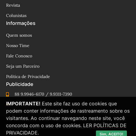
Revista
Colunistas
Informações
Quem somos
Nosso Time
Fale Conosco
Seja um Parceiro
Política de Privacidade
Publicidade
88 9.9946-6170 / 9.9311-7390
IMPORTANTE!
Este site faz uso de cookies que
cesinhamacedo@yahoo.com.br
podem conter informações de rastreamento sobre os
visitantes. Ao continuar navegando neste site, você
concorda com o uso de cookies.
LER POLÍTICAS DE
© Blog César Macêdo 2015 – 2025 Todos os direitos
PRIVACIDADE.
reservados.
Sim, ACEITO!