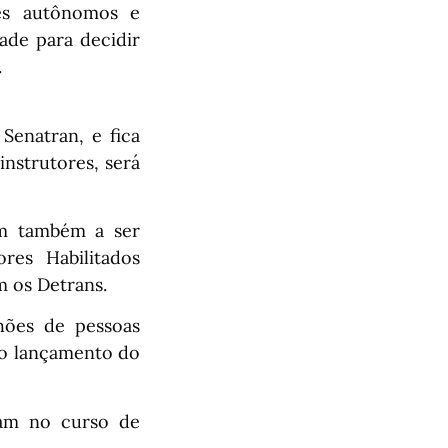
res autônomos e
ade para decidir
.
Senatran, e fica
instrutores, será
am também a ser
res Habilitados
m os Detrans.
hões de pessoas
 o lançamento do
ram no curso de