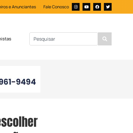
iros e Anunciantes
Fale Conosco
nistas
escolher