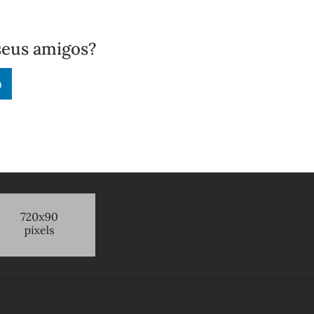
seus amigos?
n