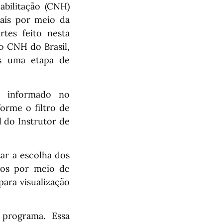
bilitação (CNH)
aís por meio da
tes feito nesta
vo CNH do Brasil,
is uma etapa de
o informado no
orme o filtro de
l do Instrutor de
tar a escolha dos
ados por meio de
para visualização
 programa. Essa