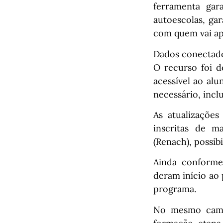
ferramenta gar
autoescolas, ga
com quem vai apr
Dados conectad
O recurso foi d
acessível ao alu
necessário, incl
As atualizações
inscritas de m
(Renach), possi
Ainda conforme
deram início ao
programa.
No mesmo camin