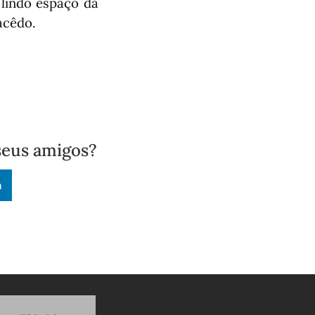
 lindo espaço da
acêdo.
seus amigos?
n