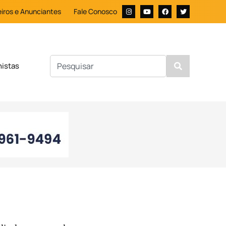
iros e Anunciantes
Fale Conosco
nistas