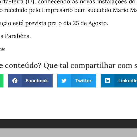
arta-feira (17), conhecendo as novas instalações do
do recebido pelo Empresário bem sucedido Mario M
ção está prevista pra o dia 25 de Agosto.
s Parabéns.
ção
e conteúdo? Que tal compartilhar com 
Facebook
Twitter
LinkedI