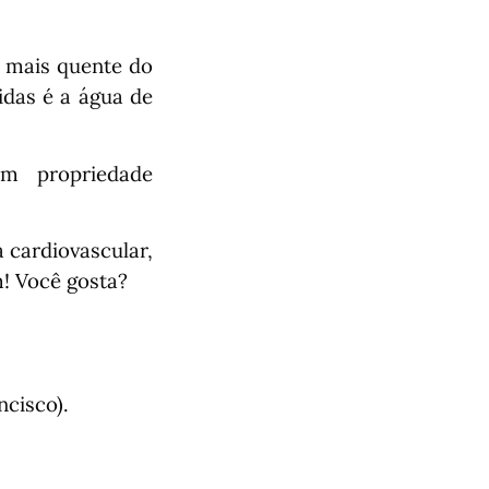
o mais quente do
das é a água de
em propriedade
 cardiovascular,
m! Você gosta?
ncisco).