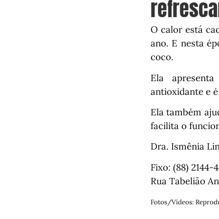
refresca
O calor está ca
ano. E nesta é
coco.
Ela apresenta
antioxidante e 
Ela também ajud
facilita o funci
Dra. Ismênia Lin
Fixo: (88) 2144-
Rua Tabelião An
Fotos/Vídeos: Reprod