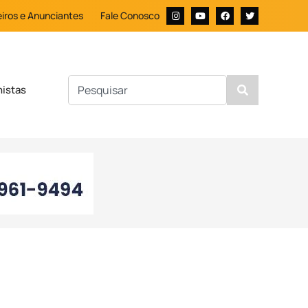
iros e Anunciantes
Fale Conosco
nistas