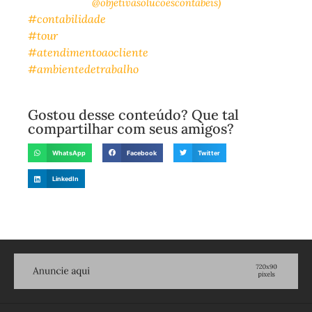
@objetivasolucoescontabeis)
#contabilidade
#tour
#atendimentoaocliente
#ambientedetrabalho
Gostou desse conteúdo? Que tal
compartilhar com seus amigos?
WhatsApp
Facebook
Twitter
LinkedIn