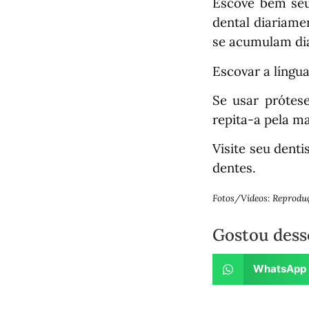
Escove bem seus
dental diariame
se acumulam di
Escovar a língu
Se usar prótes
repita-a pela m
Visite seu dent
dentes.
Fotos/Vídeos: Reprodu
Gostou dess
WhatsApp