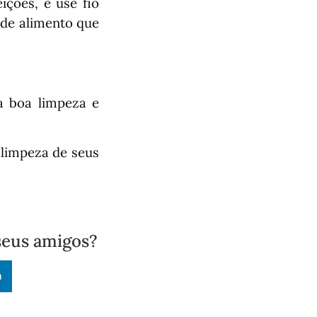
ições, e use fio
 de alimento que
a boa limpeza e
 limpeza de seus
seus amigos?
n