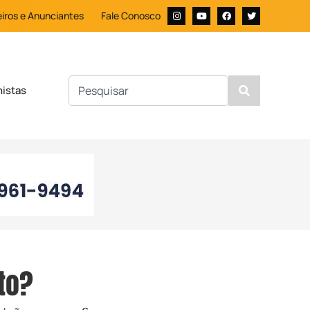
iros e Anunciantes
Fale Conosco
nistas
to?