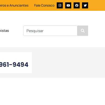
iros e Anunciantes
Fale Conosco
nistas