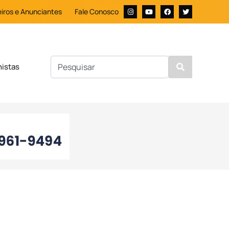
iros e Anunciantes
Fale Conosco
nistas