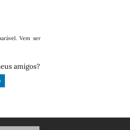
arável. Vem ser
seus amigos?
n