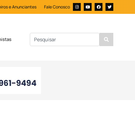
iros e Anunciantes
Fale Conosco
nistas