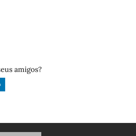
seus amigos?
n