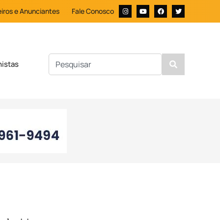
iros e Anunciantes
Fale Conosco
nistas