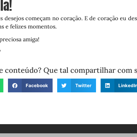
la!
s desejos começam no coração. E de coração eu dese
ns e felizes momentos.
preciosa amiga!
o
e conteúdo? Que tal compartilhar com 
Facebook
Twitter
LinkedI