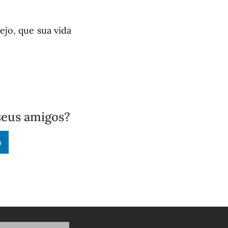
jo, que sua vida
seus amigos?
n