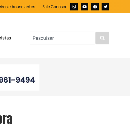
iros e Anunciantes
Fale Conosco
nistas
ora