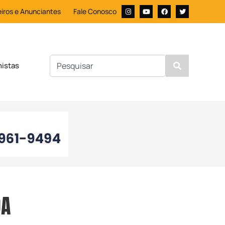
iros e Anunciantes
Fale Conosco
nistas
DA