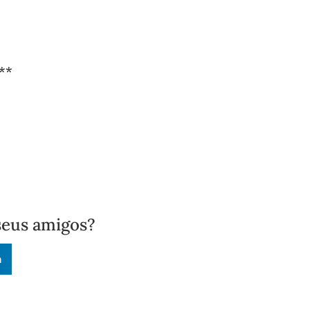
**
seus amigos?
n