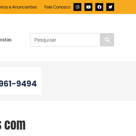
iros e Anunciantes
Fale Conosco
nistas
s com