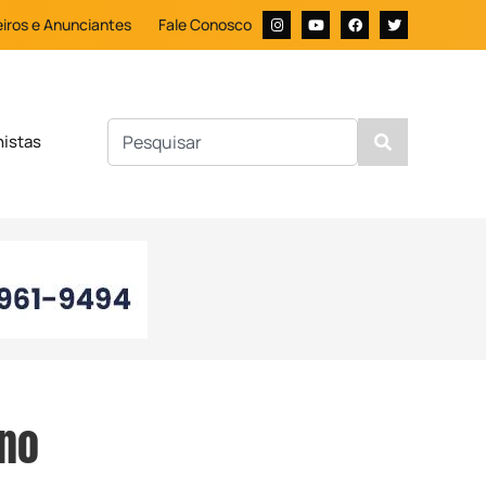
iros e Anunciantes
Fale Conosco
nistas
 no