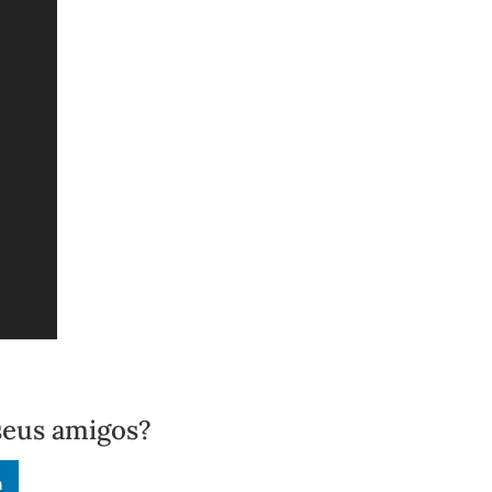
seus amigos?
n