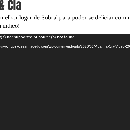
& Cia
 melhor lugar de Sobral para poder se deliciar com
 indico!
(s) not supported or source(s) not found
uivo: https://cesarmacedo.com/wp-content/uploads/2020/01/Picanha-Cia-Video-29