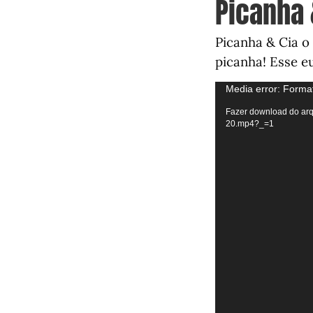
Picanha 
Picanha & Cia o
picanha! Esse eu
Tocador
Media error: Format
de
Fazer download do arq
20.mp4?_=1
vídeo