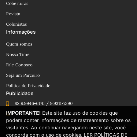
Coberturas
Revista
Colunistas
Informações
Quem somos
Nosso Time
Fale Conosco
Seja um Parceiro
Política de Privacidade
Publicidade
88 9.9946-6170 / 9.9311-7390
IMPORTANTE!
Este site faz uso de cookies que
cesinhamacedo@yahoo.com.br
podem conter informações de rastreamento sobre os
visitantes. Ao continuar navegando neste site, você
concorda com o uso de cookies.
LER POLÍTICAS DE
© Blog César Macêdo 2015 – 2025 Todos os direitos