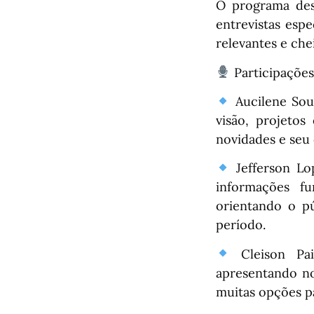
O programa des
entrevistas esp
relevantes e che
Participações
Aucilene Sous
visão, projetos
novidades e seu
Jefferson Lop
informações f
orientando o pú
período.
Cleison Pai
apresentando no
muitas opções pa