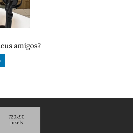
seus amigos?
n