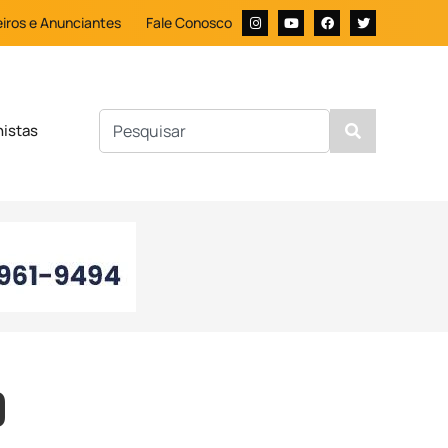
iros e Anunciantes
Fale Conosco
nistas
0