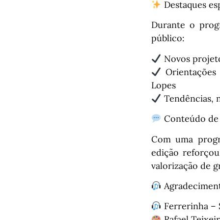
Destaques esp
Durante o prog
público:
Novos projeto
Orientações 
Lopes
Tendências, n
Conteúdo de q
Com uma progra
edição reforçou
valorização de 
Agradeciment
Ferrerinha – 
Rafael Teixeir