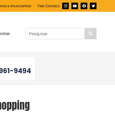
iros e Anunciantes
Fale Conosco
nistas
hopping