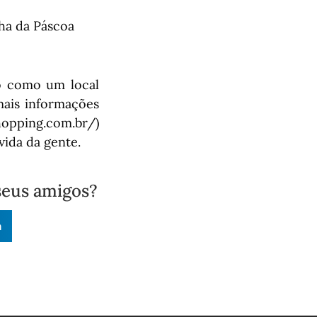
ha da Páscoa
o como um local
mais informações
opping.com.br/)
ida da gente.
seus amigos?
n