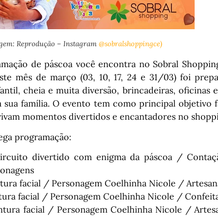
gem: Reprodução – Instagram
@sobralshoppingce)
mação de páscoa você encontra no Sobral Shopping
te mês de março (03, 10, 17, 24 e 31/03) foi pre
ntil, cheia e muita diversão, brincadeiras, oficinas
a sua família. O evento tem como principal objetivo 
 vivam momentos divertidos e encantadores no shopp
ega programação:
ircuito divertido com enigma da páscoa / Contaçã
sonagens
ntura facial / Personagem Coelhinha Nicole / Artesa
tura facial / Personagem Coelhinha Nicole / Confeita
ntura facial / Personagem Coelhinha Nicole / Artesa