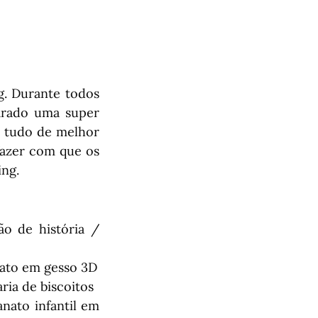
. Durante todos
parado uma super
 e tudo de melhor
fazer com que os
ing.
o de história /
nato em gesso 3D
ria de biscoitos
nato infantil em