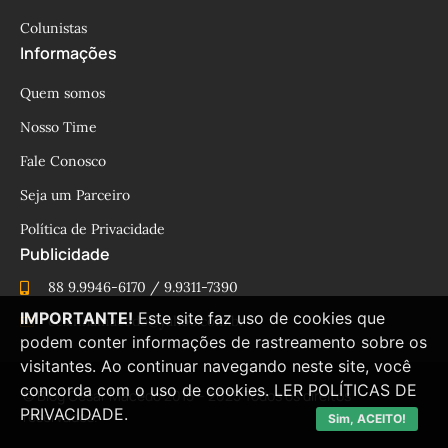
Colunistas
Informações
Quem somos
Nosso Time
Fale Conosco
Seja um Parceiro
Política de Privacidade
Publicidade
88 9.9946-6170 / 9.9311-7390
IMPORTANTE!
Este site faz uso de cookies que
cesinhamacedo@yahoo.com.br
podem conter informações de rastreamento sobre os
visitantes. Ao continuar navegando neste site, você
concorda com o uso de cookies.
LER POLÍTICAS DE
© Blog César Macêdo 2015 – 2025 Todos os direitos
PRIVACIDADE.
reservados.
Sim, ACEITO!