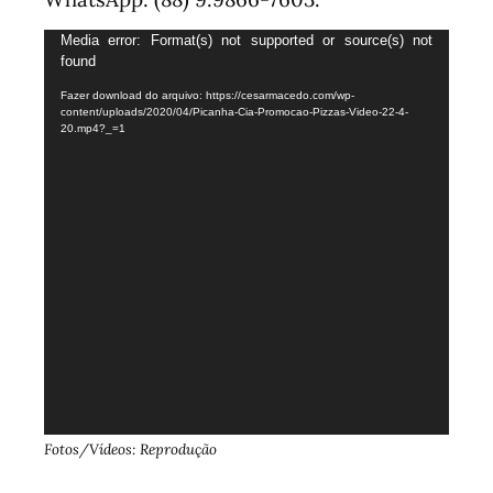
Tocador
Media error: Format(s) not supported or source(s) not
found
de
vídeo
Fazer download do arquivo: https://cesarmacedo.com/wp-
content/uploads/2020/04/Picanha-Cia-Promocao-Pizzas-Video-22-4-
20.mp4?_=1
Fotos/Vídeos: Reprodução