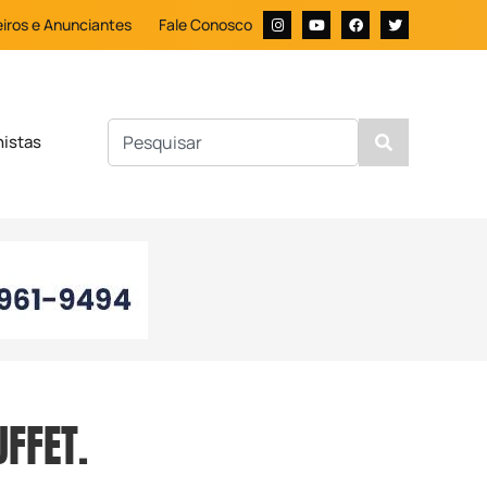
iros e Anunciantes
Fale Conosco
nistas
FFET.