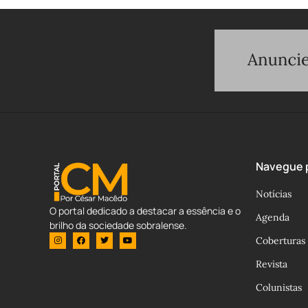
Navegue p
Notícias
O portal dedicado a destacar a essência e o
Agenda
brilho da sociedade sobralense.
Coberturas
Revista
Colunistas