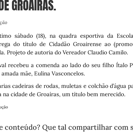
DE GROAÍRAS.
ução
imo sábado (18), na quadra esportiva da Escola J
rega do título de Cidadão Groairense ao (promote
da. Projeto de autoria do Vereador Claudio Camilo.
val recebeu a comenda ao lado do seu filho Ítalo P
 amada mãe, Eulina Vasconcelos.
árias cadeiras de rodas, muletas e colchão d’água 
ca na cidade de Groaíras, um título bem merecido.
ução
e conteúdo? Que tal compartilhar com 