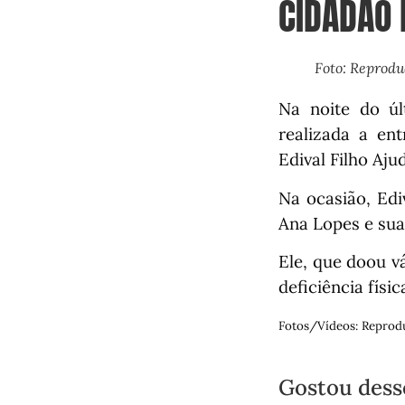
CIDADÃO 
Foto: Reprod
Na noite do últ
realizada a ent
Edival Filho Aju
Na ocasião, Edi
Ana Lopes e sua
Ele, que doou v
deficiência físi
Fotos/Vídeos: Reprod
Gostou dess