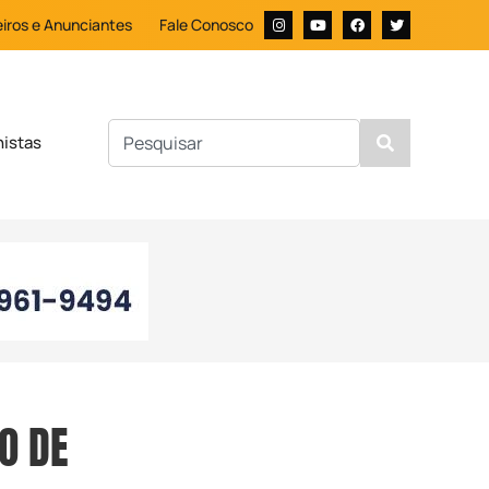
iros e Anunciantes
Fale Conosco
nistas
LO DE