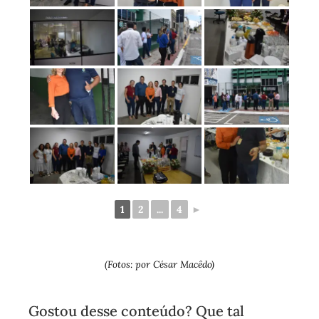
1
2
...
4
►
(Fotos: por César Macêdo)
Gostou desse conteúdo? Que tal