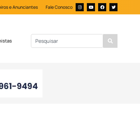
iros e Anunciantes
Fale Conosco
nistas