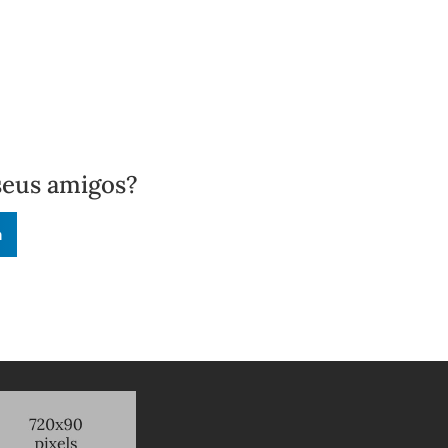
seus amigos?
n