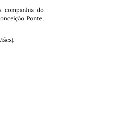
 na companhia do
Conceição Ponte,
Mães).