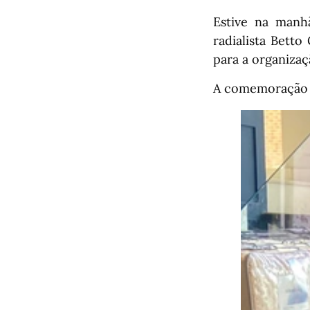
Estive na manhã
radialista Bett
para a organiza
A comemoração c