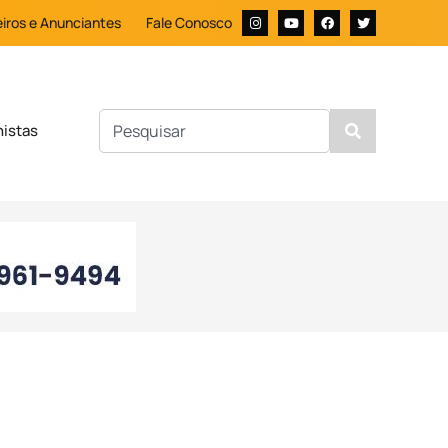
iros e Anunciantes
Fale Conosco
nistas