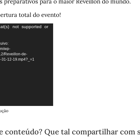
os preparativos para o maior Réveillon do mundo.
rtura total do evento!
at(s) not supported or
uivo:
om/wp-
12/Reveillon-de-
-31-12-19.mp4?_=1
ução
e conteúdo? Que tal compartilhar com 