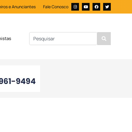
iros e Anunciantes
Fale Conosco
nistas