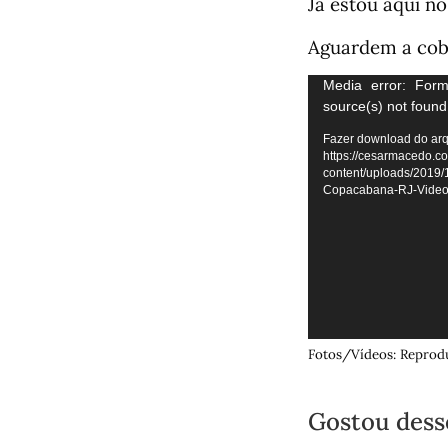
Já estou aqui n
Aguardem a cobe
Tocador
Media error: Form
source(s) not found
de
vídeo
Fazer download do arq
https://cesarmacedo.c
content/uploads/2019/
Copacabana-RJ-Video
Fotos/Vídeos: Reprod
Gostou dess