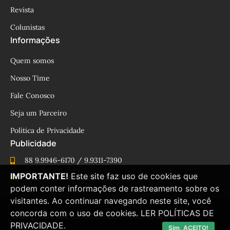
Revista
Colunistas
Informações
Quem somos
Nosso Time
Fale Conosco
Seja um Parceiro
Política de Privacidade
Publicidade
88 9.9946-6170 / 9.9311-7390
IMPORTANTE!
Este site faz uso de cookies que
cesinhamacedo@yahoo.com.br
podem conter informações de rastreamento sobre os
visitantes. Ao continuar navegando neste site, você
concorda com o uso de cookies.
LER POLÍTICAS DE
© Blog César Macêdo 2015 – 2025 Todos os direitos
PRIVACIDADE.
reservados.
Sim, ACEITO!