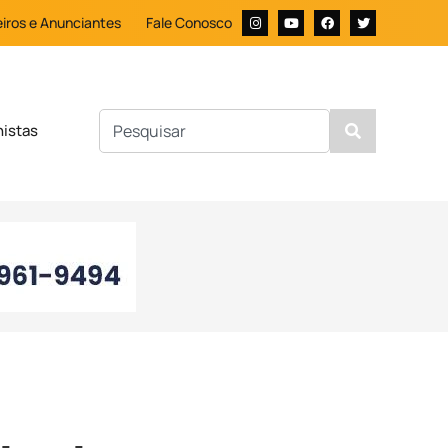
iros e Anunciantes
Fale Conosco
nistas