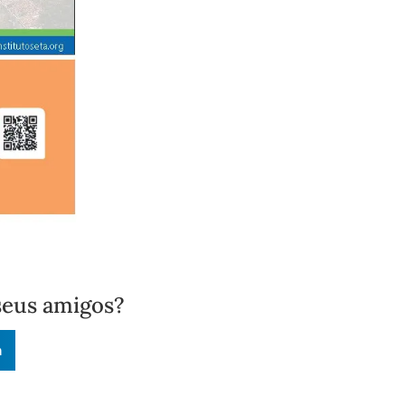
seus amigos?
n