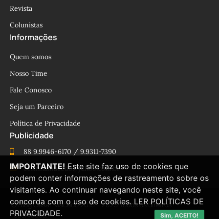
Revista
Colunistas
Informações
Quem somos
Nosso Time
Fale Conosco
Seja um Parceiro
Política de Privacidade
Publicidade
88 9.9946-6170 / 9.9311-7390
IMPORTANTE!
Este site faz uso de cookies que
cesinhamacedo@yahoo.com.br
podem conter informações de rastreamento sobre os
visitantes. Ao continuar navegando neste site, você
concorda com o uso de cookies.
LER POLÍTICAS DE
© Blog César Macêdo 2015 – 2025 Todos os direitos
PRIVACIDADE.
reservados.
Sim, ACEITO!