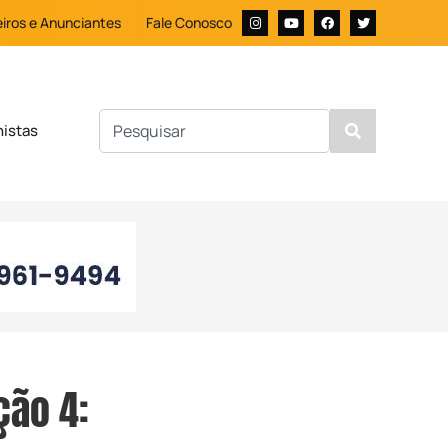
iros e Anunciantes
Fale Conosco
nistas
ção 4: