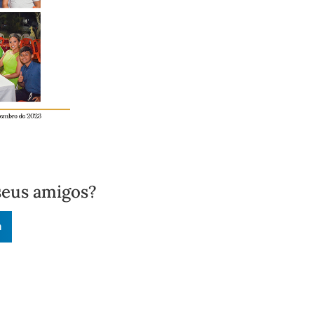
seus amigos?
n