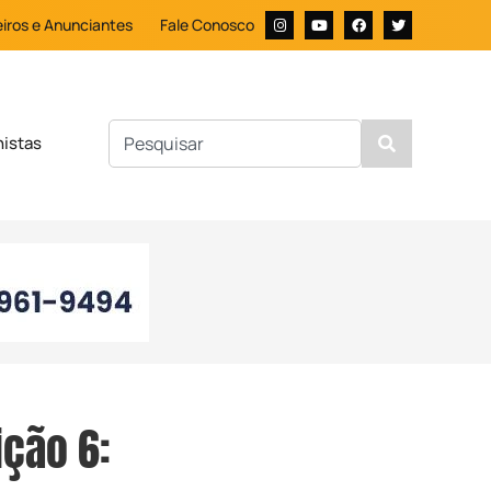
iros e Anunciantes
Fale Conosco
nistas
ição 6: