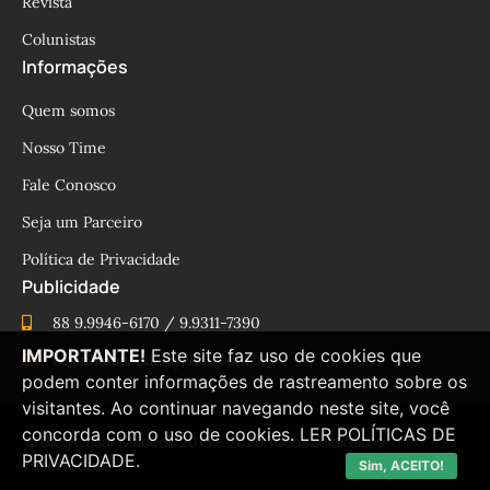
Revista
Colunistas
Informações
Quem somos
Nosso Time
Fale Conosco
Seja um Parceiro
Política de Privacidade
Publicidade
88 9.9946-6170 / 9.9311-7390
IMPORTANTE!
Este site faz uso de cookies que
cesinhamacedo@yahoo.com.br
podem conter informações de rastreamento sobre os
visitantes. Ao continuar navegando neste site, você
concorda com o uso de cookies.
LER POLÍTICAS DE
© Blog César Macêdo 2015 – 2025 Todos os direitos
PRIVACIDADE.
reservados.
Sim, ACEITO!