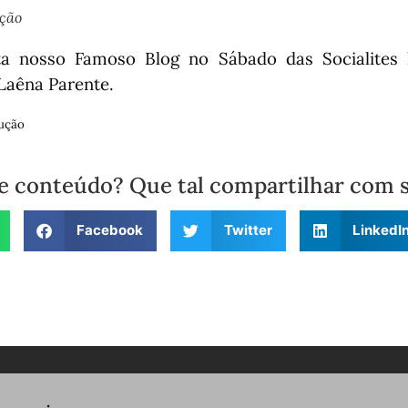
ução
a nosso Famoso Blog no Sábado das Socialites
Laêna Parente.
ução
e conteúdo? Que tal compartilhar com 
Facebook
Twitter
LinkedI