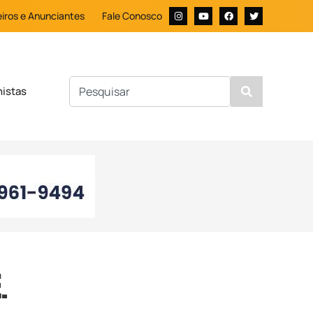
iros e Anunciantes
Fale Conosco
nistas
.