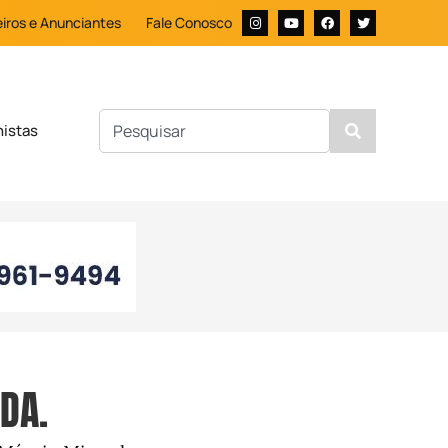
iros e Anunciantes
Fale Conosco
nistas
DA.