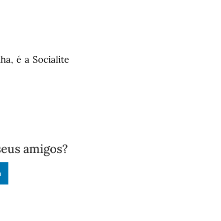
a, é a Socialite
seus amigos?
n