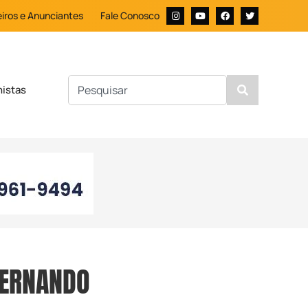
iros e Anunciantes
Fale Conosco
nistas
FERNANDO