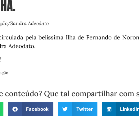
HA.
ução/Sandra Adeodato
rculada pela belíssima Ilha de Fernando de Noronh
dra Adeodato.
!
ução
e conteúdo? Que tal compartilhar com 
Facebook
Twitter
LinkedI