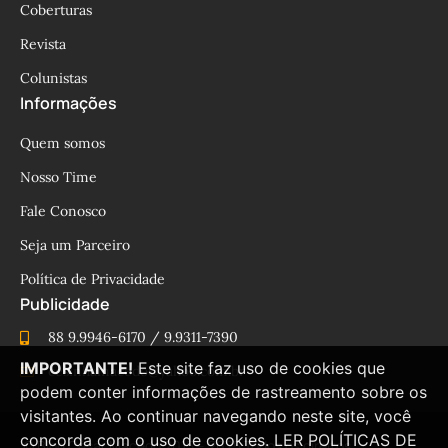
Coberturas
Revista
Colunistas
Informações
Quem somos
Nosso Time
Fale Conosco
Seja um Parceiro
Política de Privacidade
Publicidade
88 9.9946-6170 / 9.9311-7390
IMPORTANTE!
Este site faz uso de cookies que
cesinhamacedo@yahoo.com.br
podem conter informações de rastreamento sobre os
visitantes. Ao continuar navegando neste site, você
concorda com o uso de cookies.
LER POLÍTICAS DE
© Blog César Macêdo 2015 – 2025 Todos os direitos