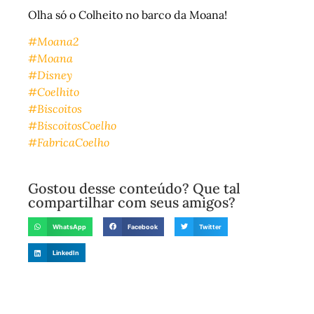
Olha só o Colheito no barco da Moana!
#Moana2
#Moana
#Disney
#Coelhito
#Biscoitos
#BiscoitosCoelho
#FabricaCoelho
Gostou desse conteúdo? Que tal
compartilhar com seus amigos?
WhatsApp
Facebook
Twitter
LinkedIn