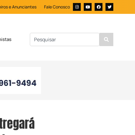
iros e Anunciantes
Fale Conosco
nistas
tregará