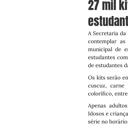
27 mil k
estudan
A Secretaria da
contemplar as 
municipal de e
estudantes com 
de estudantes d
Os kits serão e
cuscuz, carne 
colorífico, entr
Apenas adultos
Idosos e crianç
série no horári