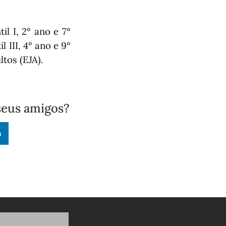
til I, 2° ano e 7°
l III, 4° ano e 9°
ltos (EJA).
seus amigos?
n