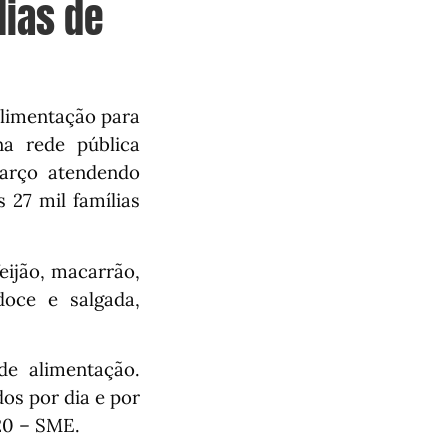
lias de
alimentação para
na rede pública
março atendendo
 27 mil famílias
eijão, macarrão,
doce e salgada,
de alimentação.
os por dia e por
20 – SME.