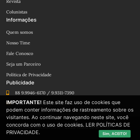
Revista
Colunistas
Informações
Quem somos
Nosso Time
Fale Conosco
Seja um Parceiro
Política de Privacidade
Publicidade
88 9.9946-6170 / 9.9311-7390
IMPORTANTE!
Este site faz uso de cookies que
cesinhamacedo@yahoo.com.br
podem conter informações de rastreamento sobre os
visitantes. Ao continuar navegando neste site, você
concorda com o uso de cookies.
LER POLÍTICAS DE
© Blog César Macêdo 2015 – 2025 Todos os direitos
PRIVACIDADE.
reservados.
Sim, ACEITO!