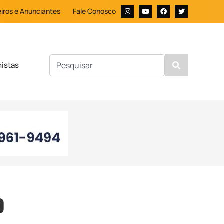
iros e Anunciantes
Fale Conosco
nistas
o