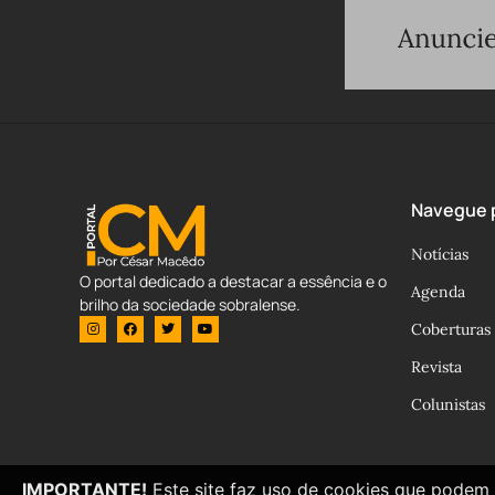
Navegue p
Notícias
O portal dedicado a destacar a essência e o
Agenda
brilho da sociedade sobralense.
Coberturas
Revista
Colunistas
IMPORTANTE!
Este site faz uso de cookies que podem 