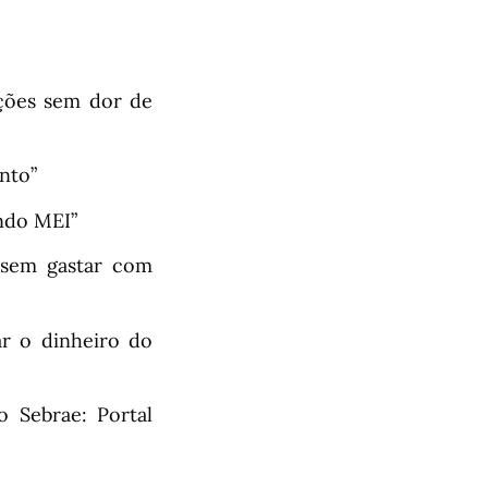
ações sem dor de
nto”
endo MEI”
 sem gastar com
r o dinheiro do
o Sebrae: Portal