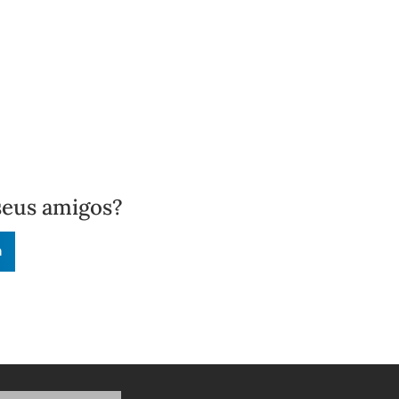
seus amigos?
n