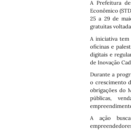
A Prefeitura d
Econômico (STDE
25 a 29 de mai
gratuitas volta
A iniciativa te
oficinas e pales
digitais e regu
de Inovação Cade
Durante a progr
o crescimento d
obrigações do M
públicas, ve
empreendiment
A ação busca 
empreendedores 