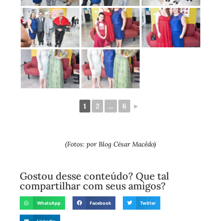
1
2
...
6
►
(Fotos: por Blog César Macêdo)
Gostou desse conteúdo? Que tal
compartilhar com seus amigos?
WhatsApp
Facebook
Twitter