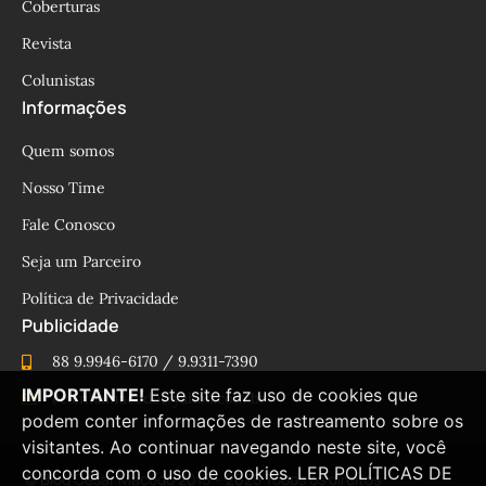
Coberturas
Revista
Colunistas
Informações
Quem somos
Nosso Time
Fale Conosco
Seja um Parceiro
Política de Privacidade
Publicidade
88 9.9946-6170 / 9.9311-7390
IMPORTANTE!
Este site faz uso de cookies que
cesinhamacedo@yahoo.com.br
podem conter informações de rastreamento sobre os
visitantes. Ao continuar navegando neste site, você
concorda com o uso de cookies.
LER POLÍTICAS DE
© Blog César Macêdo 2015 – 2025 Todos os direitos