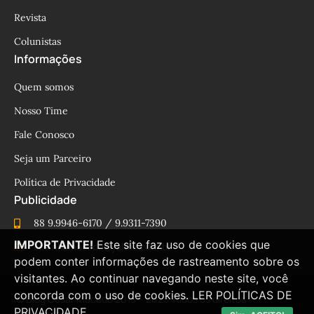
Revista
Colunistas
Informações
Quem somos
Nosso Time
Fale Conosco
Seja um Parceiro
Política de Privacidade
Publicidade
88 9.9946-6170 / 9.9311-7390
IMPORTANTE!
Este site faz uso de cookies que
cesinhamacedo@yahoo.com.br
podem conter informações de rastreamento sobre os
visitantes. Ao continuar navegando neste site, você
concorda com o uso de cookies.
LER POLÍTICAS DE
© Blog César Macêdo 2015 – 2025 Todos os direitos
PRIVACIDADE.
reservados.