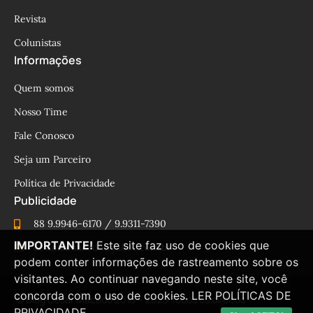
Revista
Colunistas
Informações
Quem somos
Nosso Time
Fale Conosco
Seja um Parceiro
Política de Privacidade
Publicidade
88 9.9946-6170 / 9.9311-7390
IMPORTANTE!
Este site faz uso de cookies que
cesinhamacedo@yahoo.com.br
podem conter informações de rastreamento sobre os
visitantes. Ao continuar navegando neste site, você
concorda com o uso de cookies.
LER POLÍTICAS DE
© Blog César Macêdo 2015 – 2025 Todos os direitos
PRIVACIDADE.