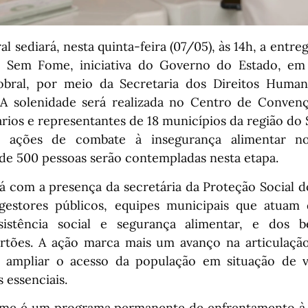
al sediará, nesta quinta-feira (07/05), às 14h, a entre
 Sem Fome, iniciativa do Governo do Estado, em
obral, por meio da Secretaria dos Direitos Human
. A solenidade será realizada no Centro de Conven
ários e representantes de 18 municípios da região do 
s ações de combate à insegurança alimentar no
 de 500 pessoas serão contempladas nesta etapa.
á com a presença da secretária da Proteção Social d
gestores públicos, equipes municipais que atuam 
sistência social e segurança alimentar, e dos be
rtões. A ação marca mais um avanço na articulaçã
 ampliar o acesso da população em situação de vu
s essenciais.
me é um programa permanente de enfrentamento à 