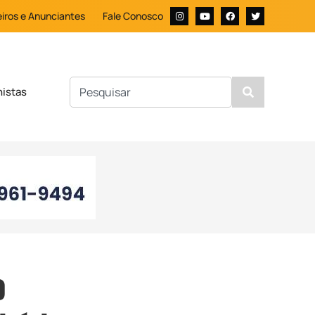
iros e Anunciantes
Fale Conosco
nistas
o