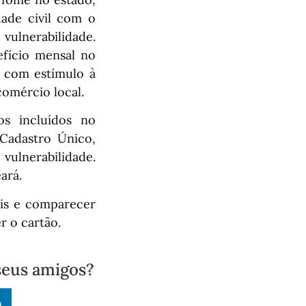
dade civil com o
 vulnerabilidade.
efício mensal no
, com estímulo à
comércio local.
os incluídos no
 Cadastro Único,
vulnerabilidade.
ará.
iais e comparecer
r o cartão.
seus amigos?
n