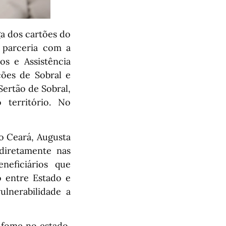
ga dos cartões do
 parceria com a
os e Assistência
ções de Sobral e
Sertão de Sobral,
 território. No
o Ceará, Augusta
diretamente nas
neficiários que
o entre Estado e
lnerabilidade a
fome no estado,