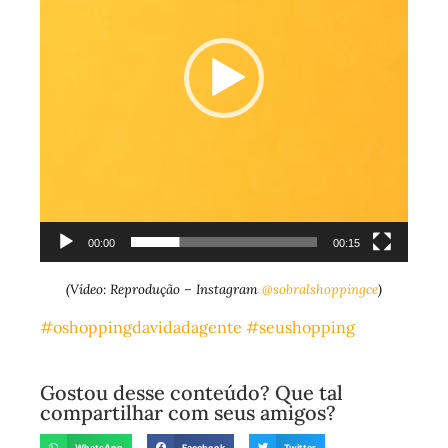
00:00
00:15
(Vídeo: Reprodução – Instagram
@sobralshoppingce
)
#oshoppingdavidadagente
#seushopping
Gostou desse conteúdo? Que tal
compartilhar com seus amigos?
WhatsApp
Facebook
Twitter