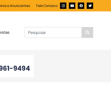
iros e Anunciantes
Fale Conosco
nistas