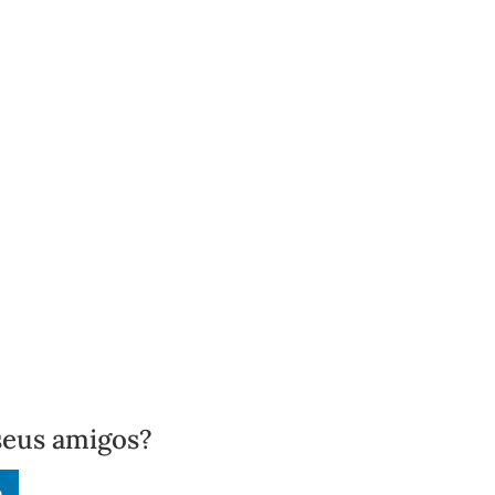
seus amigos?
n