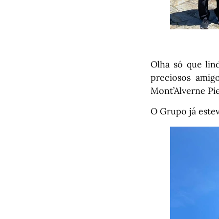
Olha só que lin
preciosos amig
Mont’Alverne Pie
O Grupo já este