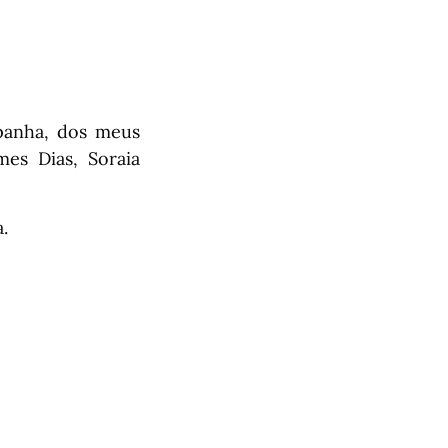
panha, dos meus
es Dias, Soraia
.