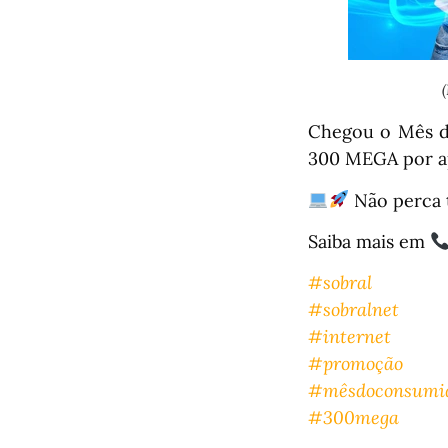
Chegou o Mês d
300 MEGA por ap
Não perca 
Saiba mais em
#sobral
#sobralnet
#internet
#promoção
#mêsdoconsumi
#300mega