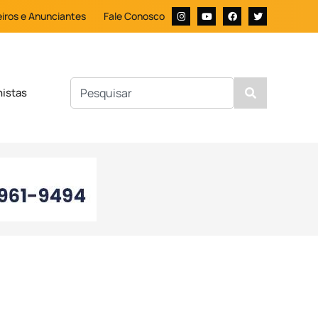
iros e Anunciantes
Fale Conosco
nistas